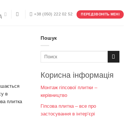
+38 (050) 222 02 52
ПЕРЕДЗВОНІТЬ МЕНІ
Пошук
Корисна інформація
лишається
Монтаж гіпсової плитки –
су в
керівництво
ова плитка
Гіпсова плитка – все про
застосування в інтер’єрі