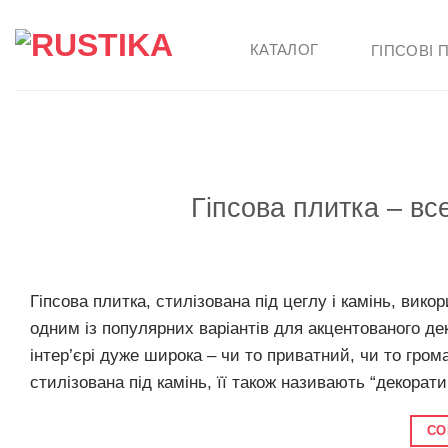
Skip
to
КАТАЛОГ
ГІПСОВІ 
content
Гіпсова плитка – все
Гіпсова плитка, стилізована під цеглу і камінь, вик
одним із популярних варіантів для акцентованого дек
інтер’єрі дуже широка – чи то приватний, чи то гром
стилізована під камінь, її також називають “декорат
CO